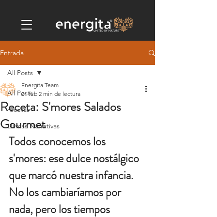
Entrada
All Posts
Energita Team
All Posts
21 feb
2 min de lectura
Receta: S'mores Salados
recetas
Gourmet
Llamas Narrativas
Todos conocemos los 
s'mores: ese dulce nostálgico 
que marcó nuestra infancia. 
No los cambiaríamos por 
nada, pero los tiempos 