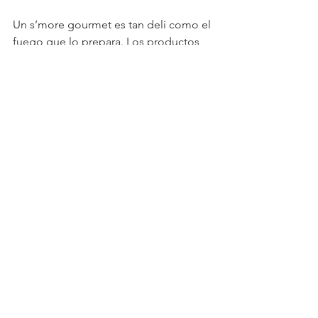
Un s’more gourmet es tan deli como el 
fuego que lo prepara. Los productos 
Energita
 te ofrecen el calor limpio y 
constante de nuestra variedad de leñas 
(manzano, pino y más), junto con el 
encendido instantáneo de nuestro 
ocote natural, para hacer de tu fogata, 
una cocina de cinco estrellas.
Ver todo
Entradas recientes