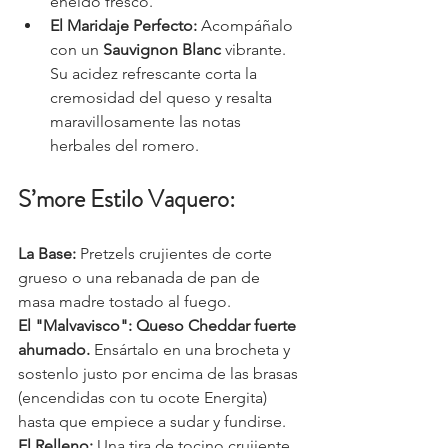
eneldo fresco.
El Maridaje Perfecto:
 Acompáñalo 
con un 
Sauvignon Blanc
 vibrante. 
Su acidez refrescante corta la 
cremosidad del queso y resalta 
maravillosamente las notas 
herbales del romero.
S’more Estilo Vaquero:
La Base:
 Pretzels crujientes de corte 
grueso o una rebanada de pan de 
masa madre tostado al fuego.
El "Malvavisco":
Queso Cheddar fuerte 
ahumado.
 Ensártalo en una brocheta y 
sostenlo justo por encima de las brasas 
(encendidas con tu ocote Energita) 
hasta que empiece a sudar y fundirse.
El Relleno:
 Una tira de tocino crujiente 