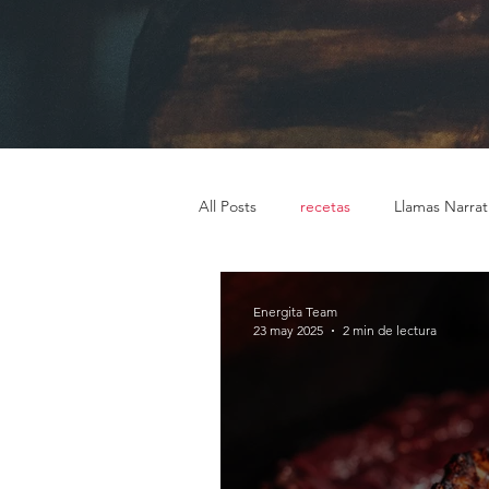
All Posts
recetas
Llamas Narrat
Energita Team
23 may 2025
2 min de lectura