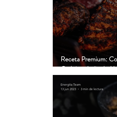
Receta Premium: Co
Carbón y Leña de M
Energita Team
13 jun 2023
3 min de lectura