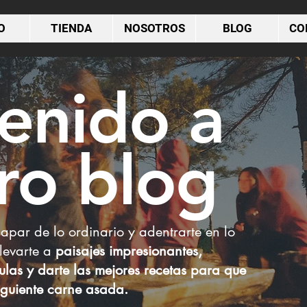
O
TIENDA
NOSOTROS
BLOG
CO
enido a
BLOG
ro blog
par de lo ordinario y adentrarte en lo
llevarte a
paisajes impresionantes,
culas y darte las mejores recetas para que
siguiente carne asada.