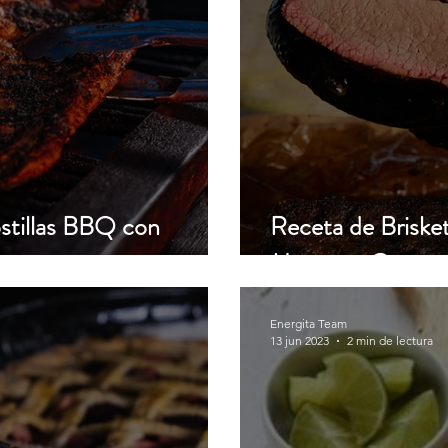
stillas BBQ con
Receta de Brisk
anzano
Manzano Gourme
Energita Team
13 jun 2023
2 min de lectura