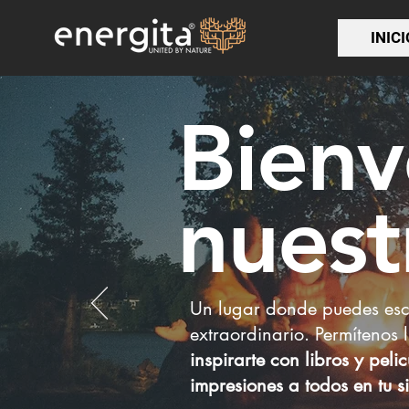
INICI
Bienv
nuest
Un lugar donde puedes esca
extraordinario. Permítenos 
inspirarte con libros y peli
impresiones a todos en tu 