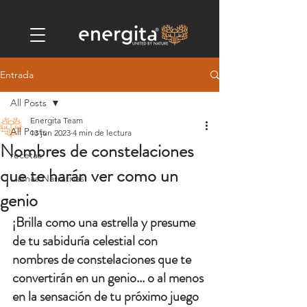
Entrada
All Posts
Energita Team
All Posts
13 jun 2023
4 min de lectura
Nombres de constelaciones
recetas
que te harán ver como un
Llamas Narrativas
genio
¡Brilla como una estrella y presume 
de tu sabiduría celestial con 
nombres de constelaciones que te 
convertirán en un genio... o al menos 
en la sensación de tu próximo juego 