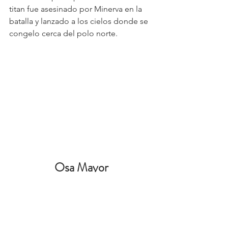
titan fue asesinado por Minerva en la 
batalla y lanzado a los cielos donde se 
congelo cerca del polo norte.
Osa Mayor
El gran oso
Hablamos ya de ella, pero ahora le 
toca su propia historia ya que es una 