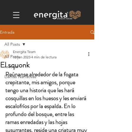
Entrada
All Posts
Energita Team
All Posts
13 jun 2023
4 min de lectura
El squonk
recetas
Reúnanse alrededor de la fogata 
Llamas Narrativas
crepitante, mis amigos, porque 
tengo una historia que les hará 
cosquillas en los huesos y les enviará 
escalofríos por la espalda. En lo 
profundo del bosque, entre las 
ramas enredadas y las hojas 
susurrantes, reside una criatura muy 