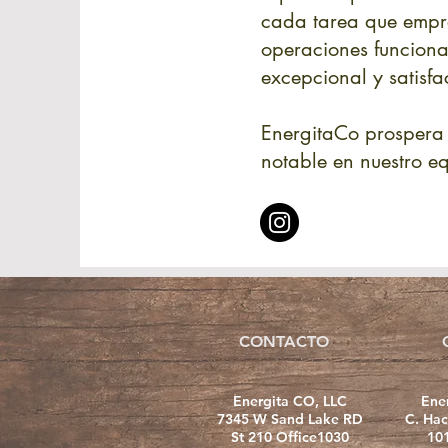
cada tarea que empre
operaciones funcion
excepcional y satisfa
EnergitaCo prospera 
notable en nuestro e
CONTACTO
Energita CO, LLC
Ene
7345 W Sand Lake RD
C. Hac
St 210 Office1030
10