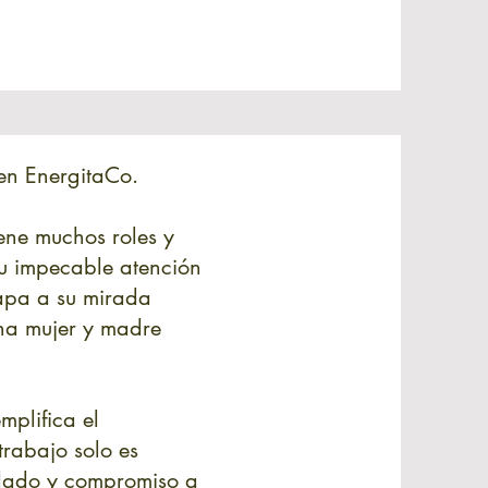
en EnergitaCo.
ene muchos roles y
u impecable atención
capa a su mirada
una mujer y madre
mplifica el
trabajo solo es
uidado y compromiso a