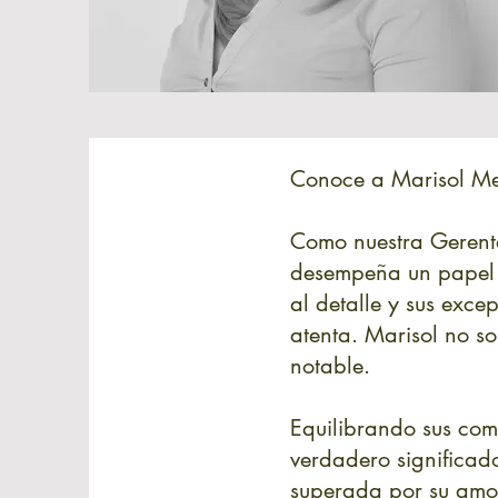
Conoce a Marisol Mej
Como nuestra Gerente
desempeña un papel f
al detalle y sus exc
atenta. Marisol no s
notable.
Equilibrando sus comp
verdadero significad
superada por su amor