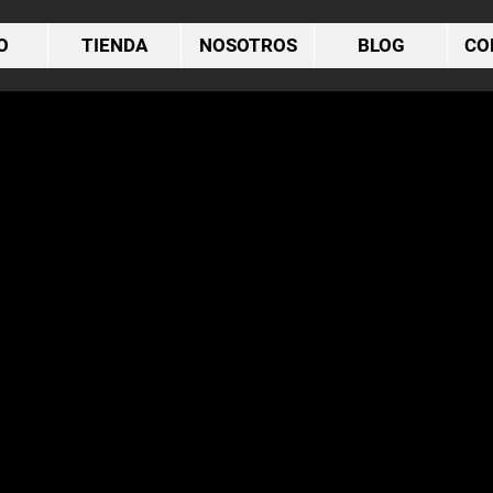
O
TIENDA
NOSOTROS
BLOG
CO